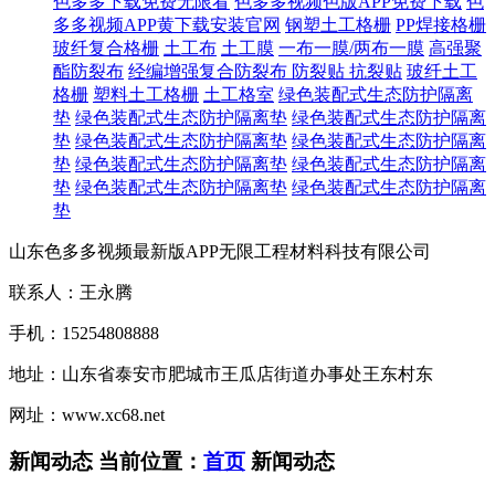
色多多下载免费无限看
色多多视频色版APP免费下载
色
多多视频APP黄下载安装官网
钢塑土工格栅
PP焊接格栅
玻纤复合格栅
土工布
土工膜
一布一膜/两布一膜
高强聚
酯防裂布
经编增强复合防裂布
防裂贴 抗裂贴
玻纤土工
格栅
塑料土工格栅
土工格室
绿色装配式生态防护隔离
垫
绿色装配式生态防护隔离垫
绿色装配式生态防护隔离
垫
绿色装配式生态防护隔离垫
绿色装配式生态防护隔离
垫
绿色装配式生态防护隔离垫
绿色装配式生态防护隔离
垫
绿色装配式生态防护隔离垫
绿色装配式生态防护隔离
垫
山东色多多视频最新版APP无限工程材料科技有限公司
联系人：王永腾
手机：15254808888
地址：山东省泰安市肥城市王瓜店街道办事处王东村东
网址：www.xc68.net
新闻动态
当前位置：
首页
新闻动态