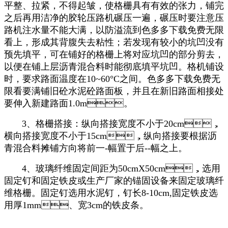
平整、拉紧，不得起皱，使格栅具有有效的张力，铺完
之后再用洁净的胶轮压路机碾压一遍，碾压时要注意压
路机注水量不能大满，以防溢流到色多多下载免费无限
看上，形成其背腹失去粘性；若发现有较小的坑凹没有
预先填平，可在铺好的格栅上将对应坑凹的部分剪去，
以便在铺上层沥青混合料时能彻底填平坑凹。格机铺设
时，要求路面温度在10~60°C之间。色多多下载免费无
限看要满铺旧砼水泥砼路面板，并且在新旧路面相接处
要伸入新建路面1.0m。
3、格栅搭接：纵向搭接宽度不小于20cm，
横向搭接宽度不小于15cm，纵向搭接要根据沥
青混合料摊铺方向将前一-幅置于后--幅之上。
4、玻璃纤维固定间距为50cmX50cm，选用
固定钉和固定铁皮或生产厂家的锚固设备来固定玻璃纤
维格栅。固定钉选用水泥钉，钉长8-10cm,固定铁皮选
用厚1mm、宽3cm的铁皮条。