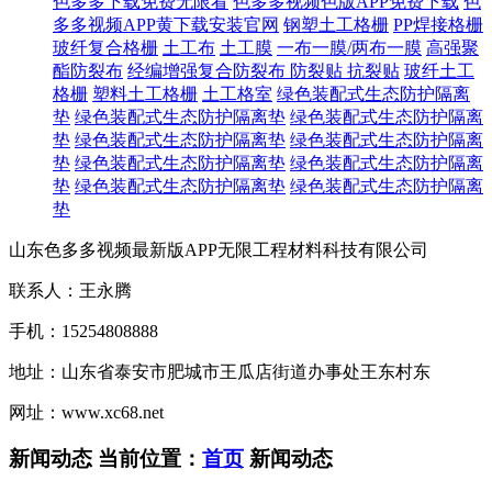
色多多下载免费无限看
色多多视频色版APP免费下载
色
多多视频APP黄下载安装官网
钢塑土工格栅
PP焊接格栅
玻纤复合格栅
土工布
土工膜
一布一膜/两布一膜
高强聚
酯防裂布
经编增强复合防裂布
防裂贴 抗裂贴
玻纤土工
格栅
塑料土工格栅
土工格室
绿色装配式生态防护隔离
垫
绿色装配式生态防护隔离垫
绿色装配式生态防护隔离
垫
绿色装配式生态防护隔离垫
绿色装配式生态防护隔离
垫
绿色装配式生态防护隔离垫
绿色装配式生态防护隔离
垫
绿色装配式生态防护隔离垫
绿色装配式生态防护隔离
垫
山东色多多视频最新版APP无限工程材料科技有限公司
联系人：王永腾
手机：15254808888
地址：山东省泰安市肥城市王瓜店街道办事处王东村东
网址：www.xc68.net
新闻动态
当前位置：
首页
新闻动态