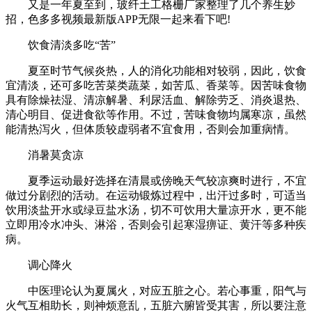
又是一年夏至到，玻纤土工格栅厂家整理了几个养生妙
招，色多多视频最新版APP无限一起来看下吧!
饮食清淡多吃“苦”
夏至时节气候炎热，人的消化功能相对较弱，因此，饮食
宜清淡，还可多吃苦菜类蔬菜，如苦瓜、香菜等。因苦味食物
具有除燥祛湿、清凉解暑、利尿活血、解除劳乏、消炎退热、
清心明目、促进食欲等作用。不过，苦味食物均属寒凉，虽然
能清热泻火，但体质较虚弱者不宜食用，否则会加重病情。
消暑莫贪凉
夏季运动最好选择在清晨或傍晚天气较凉爽时进行，不宜
做过分剧烈的活动。在运动锻炼过程中，出汗过多时，可适当
饮用淡盐开水或绿豆盐水汤，切不可饮用大量凉开水，更不能
立即用冷水冲头、淋浴，否则会引起寒湿痹证、黄汗等多种疾
病。
调心降火
中医理论认为夏属火，对应五脏之心。若心事重，阳气与
火气互相助长，则神烦意乱，五脏六腑皆受其害，所以要注意