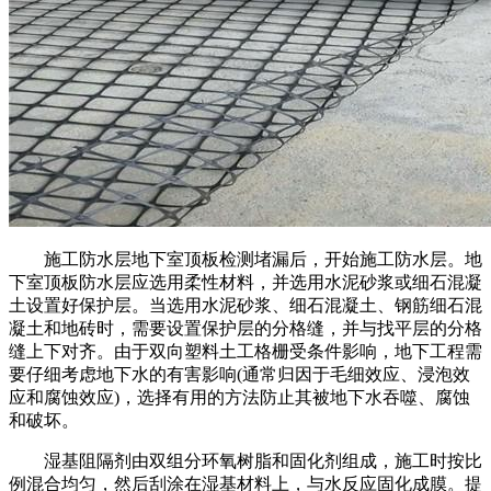
施工防水层地下室顶板检测堵漏后，开始施工防水层。地
下室顶板防水层应选用柔性材料，并选用水泥砂浆或细石混凝
土设置好保护层。当选用水泥砂浆、细石混凝土、钢筋细石混
凝土和地砖时，需要设置保护层的分格缝，并与找平层的分格
缝上下对齐。由于双向塑料土工格栅受条件影响，地下工程需
要仔细考虑地下水的有害影响(通常归因于毛细效应、浸泡效
应和腐蚀效应)，选择有用的方法防止其被地下水吞噬、腐蚀
和破坏。
湿基阻隔剂由双组分环氧树脂和固化剂组成，施工时按比
例混合均匀，然后刮涂在湿基材料上，与水反应固化成膜。提