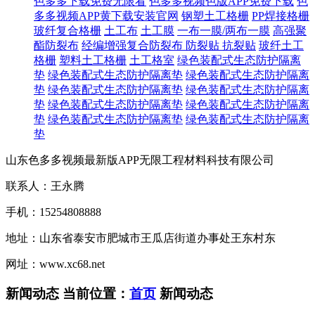
色多多下载免费无限看
色多多视频色版APP免费下载
色
多多视频APP黄下载安装官网
钢塑土工格栅
PP焊接格栅
玻纤复合格栅
土工布
土工膜
一布一膜/两布一膜
高强聚
酯防裂布
经编增强复合防裂布
防裂贴 抗裂贴
玻纤土工
格栅
塑料土工格栅
土工格室
绿色装配式生态防护隔离
垫
绿色装配式生态防护隔离垫
绿色装配式生态防护隔离
垫
绿色装配式生态防护隔离垫
绿色装配式生态防护隔离
垫
绿色装配式生态防护隔离垫
绿色装配式生态防护隔离
垫
绿色装配式生态防护隔离垫
绿色装配式生态防护隔离
垫
山东色多多视频最新版APP无限工程材料科技有限公司
联系人：王永腾
手机：15254808888
地址：山东省泰安市肥城市王瓜店街道办事处王东村东
网址：www.xc68.net
新闻动态
当前位置：
首页
新闻动态