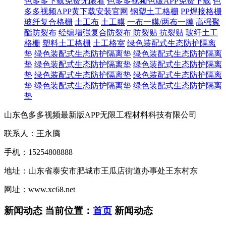
色多多下载免费无限看
色多多视频色版APP免费下载
色
多多视频APP黄下载安装官网
钢塑土工格栅
PP焊接格栅
玻纤复合格栅
土工布
土工膜
一布一膜/两布一膜
高强聚
酯防裂布
经编增强复合防裂布
防裂贴 抗裂贴
玻纤土工
格栅
塑料土工格栅
土工格室
绿色装配式生态防护隔离
垫
绿色装配式生态防护隔离垫
绿色装配式生态防护隔离
垫
绿色装配式生态防护隔离垫
绿色装配式生态防护隔离
垫
绿色装配式生态防护隔离垫
绿色装配式生态防护隔离
垫
绿色装配式生态防护隔离垫
绿色装配式生态防护隔离
垫
山东色多多视频最新版APP无限工程材料科技有限公司
联系人：王永腾
手机：15254808888
地址：山东省泰安市肥城市王瓜店街道办事处王东村东
网址：www.xc68.net
新闻动态
当前位置：
首页
新闻动态