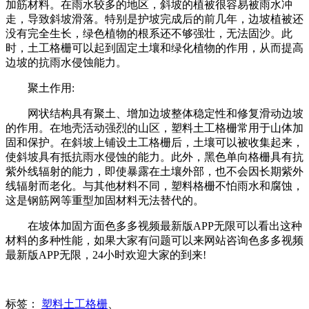
加筋材料。在雨水较多的地区，斜坡的植被很容易被雨水冲
走，导致斜坡滑落。特别是护坡完成后的前几年，边坡植被还
没有完全生长，绿色植物的根系还不够强壮，无法固沙。此
时，土工格栅可以起到固定土壤和绿化植物的作用，从而提高
边坡的抗雨水侵蚀能力。
聚土作用:
网状结构具有聚土、增加边坡整体稳定性和修复滑动边坡
的作用。在地壳活动强烈的山区，塑料土工格栅常用于山体加
固和保护。在斜坡上铺设土工格栅后，土壤可以被收集起来，
使斜坡具有抵抗雨水侵蚀的能力。此外，黑色单向格栅具有抗
紫外线辐射的能力，即使暴露在土壤外部，也不会因长期紫外
线辐射而老化。与其他材料不同，塑料格栅不怕雨水和腐蚀，
这是钢筋网等重型加固材料无法替代的。
在坡体加固方面色多多视频最新版APP无限可以看出这种
材料的多种性能，如果大家有问题可以来网站咨询色多多视频
最新版APP无限，24小时欢迎大家的到来!
标签：
塑料土工格栅
、