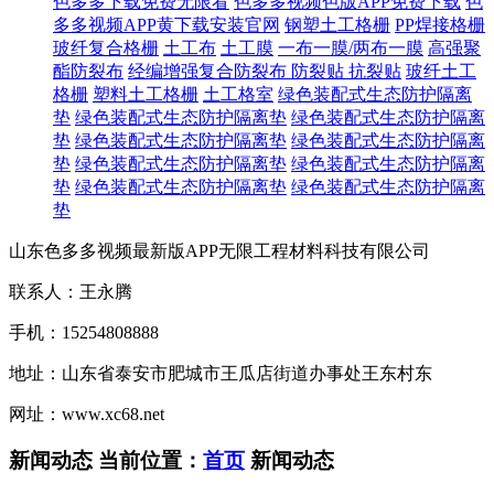
色多多下载免费无限看
色多多视频色版APP免费下载
色
多多视频APP黄下载安装官网
钢塑土工格栅
PP焊接格栅
玻纤复合格栅
土工布
土工膜
一布一膜/两布一膜
高强聚
酯防裂布
经编增强复合防裂布
防裂贴 抗裂贴
玻纤土工
格栅
塑料土工格栅
土工格室
绿色装配式生态防护隔离
垫
绿色装配式生态防护隔离垫
绿色装配式生态防护隔离
垫
绿色装配式生态防护隔离垫
绿色装配式生态防护隔离
垫
绿色装配式生态防护隔离垫
绿色装配式生态防护隔离
垫
绿色装配式生态防护隔离垫
绿色装配式生态防护隔离
垫
山东色多多视频最新版APP无限工程材料科技有限公司
联系人：王永腾
手机：15254808888
地址：山东省泰安市肥城市王瓜店街道办事处王东村东
网址：www.xc68.net
新闻动态
当前位置：
首页
新闻动态