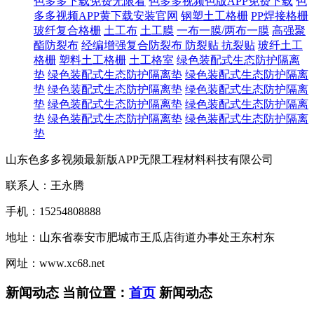
色多多下载免费无限看
色多多视频色版APP免费下载
色
多多视频APP黄下载安装官网
钢塑土工格栅
PP焊接格栅
玻纤复合格栅
土工布
土工膜
一布一膜/两布一膜
高强聚
酯防裂布
经编增强复合防裂布
防裂贴 抗裂贴
玻纤土工
格栅
塑料土工格栅
土工格室
绿色装配式生态防护隔离
垫
绿色装配式生态防护隔离垫
绿色装配式生态防护隔离
垫
绿色装配式生态防护隔离垫
绿色装配式生态防护隔离
垫
绿色装配式生态防护隔离垫
绿色装配式生态防护隔离
垫
绿色装配式生态防护隔离垫
绿色装配式生态防护隔离
垫
山东色多多视频最新版APP无限工程材料科技有限公司
联系人：王永腾
手机：15254808888
地址：山东省泰安市肥城市王瓜店街道办事处王东村东
网址：www.xc68.net
新闻动态
当前位置：
首页
新闻动态