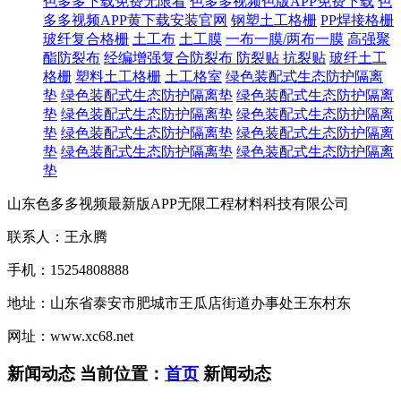
色多多下载免费无限看
色多多视频色版APP免费下载
色
多多视频APP黄下载安装官网
钢塑土工格栅
PP焊接格栅
玻纤复合格栅
土工布
土工膜
一布一膜/两布一膜
高强聚
酯防裂布
经编增强复合防裂布
防裂贴 抗裂贴
玻纤土工
格栅
塑料土工格栅
土工格室
绿色装配式生态防护隔离
垫
绿色装配式生态防护隔离垫
绿色装配式生态防护隔离
垫
绿色装配式生态防护隔离垫
绿色装配式生态防护隔离
垫
绿色装配式生态防护隔离垫
绿色装配式生态防护隔离
垫
绿色装配式生态防护隔离垫
绿色装配式生态防护隔离
垫
山东色多多视频最新版APP无限工程材料科技有限公司
联系人：王永腾
手机：15254808888
地址：山东省泰安市肥城市王瓜店街道办事处王东村东
网址：www.xc68.net
新闻动态
当前位置：
首页
新闻动态