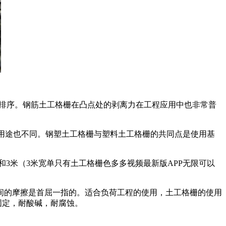
据剥离力排序。钢筋土工格栅在凸点处的剥离力在工程应用中也非常普
形，用途也不同。钢塑土工格栅与塑料土工格栅的共同点是使用基
，只有2.5米和3米（3米宽单只有土工格栅色多多视频最新版APP无限可以
和土壤之间的摩擦是首屈一指的。适合负荷工程的使用，土工格栅的使用
耐酸碱，耐腐蚀。