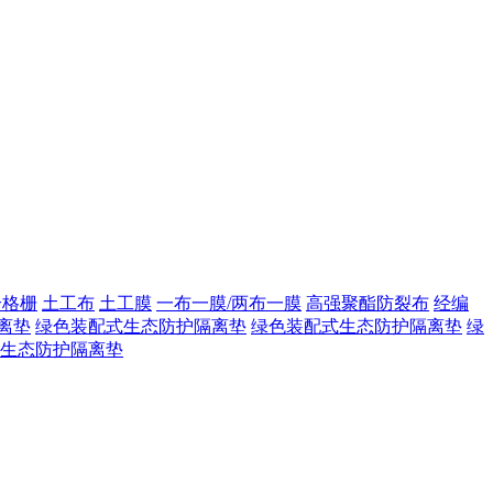
合格栅
土工布
土工膜
一布一膜/两布一膜
高强聚酯防裂布
经编
离垫
绿色装配式生态防护隔离垫
绿色装配式生态防护隔离垫
绿
生态防护隔离垫