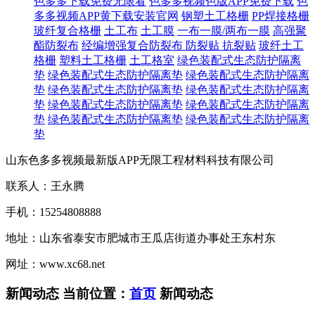
色多多下载免费无限看
色多多视频色版APP免费下载
色
多多视频APP黄下载安装官网
钢塑土工格栅
PP焊接格栅
玻纤复合格栅
土工布
土工膜
一布一膜/两布一膜
高强聚
酯防裂布
经编增强复合防裂布
防裂贴 抗裂贴
玻纤土工
格栅
塑料土工格栅
土工格室
绿色装配式生态防护隔离
垫
绿色装配式生态防护隔离垫
绿色装配式生态防护隔离
垫
绿色装配式生态防护隔离垫
绿色装配式生态防护隔离
垫
绿色装配式生态防护隔离垫
绿色装配式生态防护隔离
垫
绿色装配式生态防护隔离垫
绿色装配式生态防护隔离
垫
山东色多多视频最新版APP无限工程材料科技有限公司
联系人：王永腾
手机：15254808888
地址：山东省泰安市肥城市王瓜店街道办事处王东村东
网址：www.xc68.net
新闻动态
当前位置：
首页
新闻动态