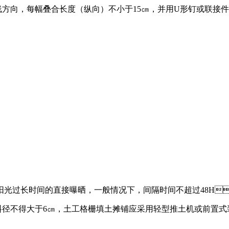
，每幅叠合长度（纵向）不小于15㎝，并用U形钉或联接件固定
：
过长时间的直接曝晒，一般情况下，间隔时间不超过48H
不得大于6㎝，土工格栅填土摊铺应采用轻型推土机或前置式装