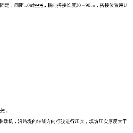
，间距1.0m，横向搭接长度30～90㎝，搭接位置用U
。
载机，沿路堤的轴线方向行驶进行压实，填筑压实厚度大于