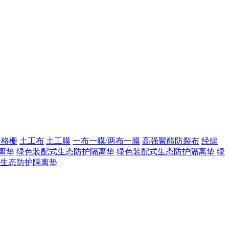
合格栅
土工布
土工膜
一布一膜/两布一膜
高强聚酯防裂布
经编
离垫
绿色装配式生态防护隔离垫
绿色装配式生态防护隔离垫
绿
生态防护隔离垫