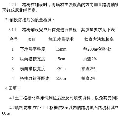
2.2土工格栅在铺设时，将筋材主强度高的方向垂直路堤轴线方向
形钉或尼龙绳固定。
3. 铺设搭接后的质量检测：
3.1土工格栅铺设完成后首先进行自检，其质量要求见下表
序号 项目 施工质量要求 检查方法和频率
1 下承层平整度 15mm 每200m检查4处
2 纵向搭接宽度 15cm 抽查2%
3 横向搭接宽度 ≥30m 抽查2%
4 搭接缝错开距离 ≥50㎝ 抽查2%
4.回填：
4.1土工格栅材料摊铺到位后应及时填筑填料，以免其受到阳光
4.2填料要求:在距土工格栅层8㎝以内的路堤填石路堤料其料径
60㎝。