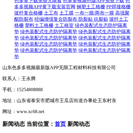
色多多下载免费无限看
色多多视频色版APP免费下载
色
多多视频APP黄下载安装官网
钢塑土工格栅
PP焊接格栅
玻纤复合格栅
土工布
土工膜
一布一膜/两布一膜
高强聚
酯防裂布
经编增强复合防裂布
防裂贴 抗裂贴
玻纤土工
格栅
塑料土工格栅
土工格室
绿色装配式生态防护隔离
垫
绿色装配式生态防护隔离垫
绿色装配式生态防护隔离
垫
绿色装配式生态防护隔离垫
绿色装配式生态防护隔离
垫
绿色装配式生态防护隔离垫
绿色装配式生态防护隔离
垫
绿色装配式生态防护隔离垫
绿色装配式生态防护隔离
垫
山东色多多视频最新版APP无限工程材料科技有限公司
联系人：王永腾
手机：15254808888
地址：山东省泰安市肥城市王瓜店街道办事处王东村东
网址：www.xc68.net
新闻动态
当前位置：
首页
新闻动态