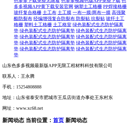
色多多下载免费无限看
色多多视频色版APP免费下载
色
多多视频APP黄下载安装官网
钢塑土工格栅
PP焊接格栅
玻纤复合格栅
土工布
土工膜
一布一膜/两布一膜
高强聚
酯防裂布
经编增强复合防裂布
防裂贴 抗裂贴
玻纤土工
格栅
塑料土工格栅
土工格室
绿色装配式生态防护隔离
垫
绿色装配式生态防护隔离垫
绿色装配式生态防护隔离
垫
绿色装配式生态防护隔离垫
绿色装配式生态防护隔离
垫
绿色装配式生态防护隔离垫
绿色装配式生态防护隔离
垫
绿色装配式生态防护隔离垫
绿色装配式生态防护隔离
垫
山东色多多视频最新版APP无限工程材料科技有限公司
联系人：王永腾
手机：15254808888
地址：山东省泰安市肥城市王瓜店街道办事处王东村东
网址：www.xc68.net
新闻动态
当前位置：
首页
新闻动态