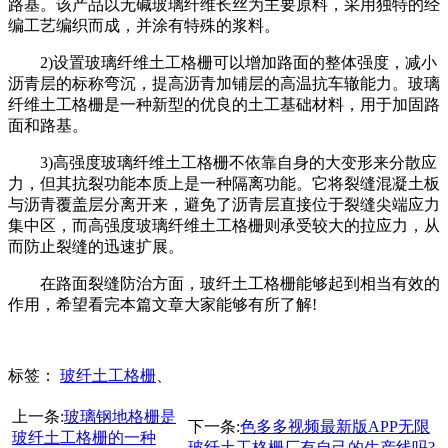
路基。该产品以无碱玻璃纤维长丝为主要原料，采用独特的经
编工艺编织而成，并涂有特殊的浆料。
2)设置玻璃纤维土工格栅可以增加路面的整体强度，减小
沥青层的标称弯沉，提高沥青加铺层的高温抗车辙能力。玻璃
纤维土工格栅是一种新型的优良的土工基础材料，用于加固路
面和路基。
3)高强度玻璃纤维土工格栅不依靠自身的大变形来分散应
力，但其抗裂功能本质上是一种隔离功能。它将裂缝混凝土板
与沥青覆盖层分离开来，避免了沥青层直接位于裂缝尖端应力
集中区，而高强度玻璃纤维土工格栅则承受较大的拉应力，从
而防止裂缝的迅速扩展。
在路面裂缝防治方面，玻纤土工格栅能够起到相当有效的
作用，希望看完本篇文章大家能够有所了解!
标签：
玻纤土工格栅
、
上一条:
玻璃钢地格栅是
下一条:
色多多视频最新版APP无限
玻纤土工格栅的一种
玻纤土工格栅厂有自己的生产线吗?