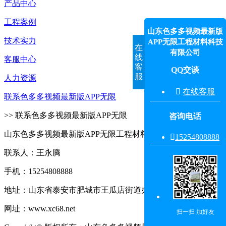
产品中心
工程案例
山东色多多视频最新版
技术实力
APP无限工程材料科技
在
有限公司
线
客服中心
客
QQ交谈
服
人力资源

在线客服
联系色多多视频最新版APP无限
>> 联系色多多视频最新版APP无限
咨询电话
山东色多多视频最新版APP无限工程材料科技有限公司

15254808888‬
联系人：王永腾
手机：15254808888
地址：山东省泰安市肥城市王瓜店街道办事处王东村东
网址：www.xc68.net
扫一扫 加好友