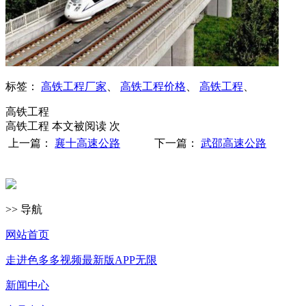
标签：
高铁工程厂家
、
高铁工程价格
、
高铁工程
、
高铁工程
高铁工程 本文被阅读
次
上一篇：
襄十高速公路
下一篇：
武邵高速公路
>> 导航
网站首页
走进色多多视频最新版APP无限
新闻中心