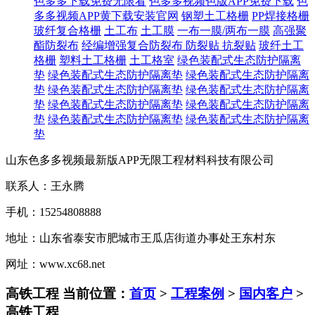
色多多下载免费无限看
色多多视频色版APP免费下载
色
多多视频APP黄下载安装官网
钢塑土工格栅
PP焊接格栅
玻纤复合格栅
土工布
土工膜
一布一膜/两布一膜
高强聚
酯防裂布
经编增强复合防裂布
防裂贴 抗裂贴
玻纤土工
格栅
塑料土工格栅
土工格室
绿色装配式生态防护隔离
垫
绿色装配式生态防护隔离垫
绿色装配式生态防护隔离
垫
绿色装配式生态防护隔离垫
绿色装配式生态防护隔离
垫
绿色装配式生态防护隔离垫
绿色装配式生态防护隔离
垫
绿色装配式生态防护隔离垫
绿色装配式生态防护隔离
垫
山东色多多视频最新版APP无限工程材料科技有限公司
联系人：王永腾
手机：15254808888
地址：山东省泰安市肥城市王瓜店街道办事处王东村东
网址：www.xc68.net
高铁工程
当前位置：
首页
>
工程案例
>
国内客户
>
高铁工程