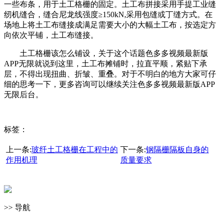
一些布条，用于土工格栅的固定。土工布拼接采用手提工业缝
纫机缝合，缝合尼龙线强度≥150kN,采用包缝或丁缝方式。在
场地上将土工布缝接成满足需要大小的大幅土工布，按选定方
向依次平铺，土工布缝接。
土工格栅该怎么铺设，关于这个话题色多多视频最新版
APP无限就说到这里，土工布摊铺时，拉直平顺，紧贴下承
层，不得出现扭曲、折皱、重叠。对于不明白的地方大家可仔
细的思考一下，更多咨询可以继续关注色多多视频最新版APP
无限后台。
标签：
上一条:
玻纤土工格栅在工程中的
下一条:
钢隔栅隔板自身的
作用机理
质量要求
>> 导航