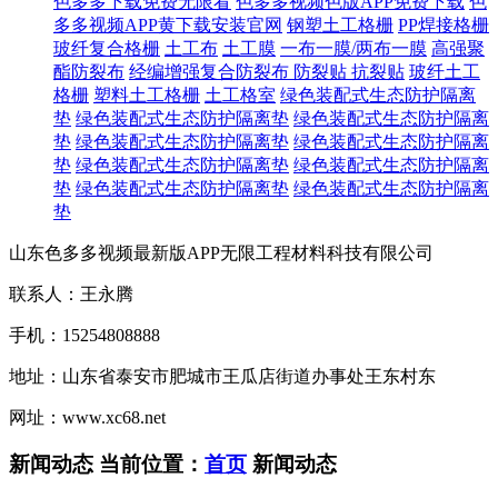
色多多下载免费无限看
色多多视频色版APP免费下载
色
多多视频APP黄下载安装官网
钢塑土工格栅
PP焊接格栅
玻纤复合格栅
土工布
土工膜
一布一膜/两布一膜
高强聚
酯防裂布
经编增强复合防裂布
防裂贴 抗裂贴
玻纤土工
格栅
塑料土工格栅
土工格室
绿色装配式生态防护隔离
垫
绿色装配式生态防护隔离垫
绿色装配式生态防护隔离
垫
绿色装配式生态防护隔离垫
绿色装配式生态防护隔离
垫
绿色装配式生态防护隔离垫
绿色装配式生态防护隔离
垫
绿色装配式生态防护隔离垫
绿色装配式生态防护隔离
垫
山东色多多视频最新版APP无限工程材料科技有限公司
联系人：王永腾
手机：15254808888
地址：山东省泰安市肥城市王瓜店街道办事处王东村东
网址：www.xc68.net
新闻动态
当前位置：
首页
新闻动态