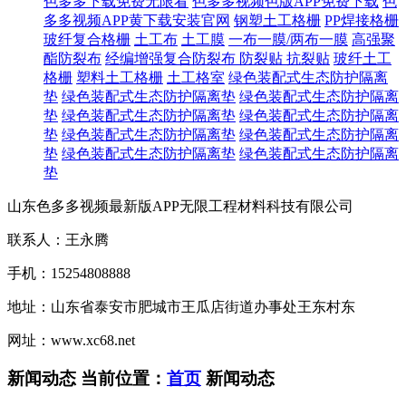
色多多下载免费无限看
色多多视频色版APP免费下载
色
多多视频APP黄下载安装官网
钢塑土工格栅
PP焊接格栅
玻纤复合格栅
土工布
土工膜
一布一膜/两布一膜
高强聚
酯防裂布
经编增强复合防裂布
防裂贴 抗裂贴
玻纤土工
格栅
塑料土工格栅
土工格室
绿色装配式生态防护隔离
垫
绿色装配式生态防护隔离垫
绿色装配式生态防护隔离
垫
绿色装配式生态防护隔离垫
绿色装配式生态防护隔离
垫
绿色装配式生态防护隔离垫
绿色装配式生态防护隔离
垫
绿色装配式生态防护隔离垫
绿色装配式生态防护隔离
垫
山东色多多视频最新版APP无限工程材料科技有限公司
联系人：王永腾
手机：15254808888
地址：山东省泰安市肥城市王瓜店街道办事处王东村东
网址：www.xc68.net
新闻动态
当前位置：
首页
新闻动态