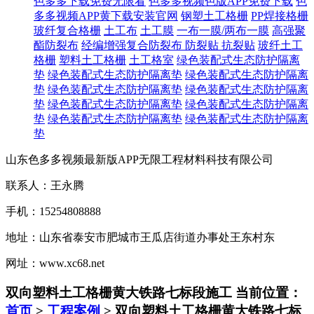
色多多下载免费无限看
色多多视频色版APP免费下载
色
多多视频APP黄下载安装官网
钢塑土工格栅
PP焊接格栅
玻纤复合格栅
土工布
土工膜
一布一膜/两布一膜
高强聚
酯防裂布
经编增强复合防裂布
防裂贴 抗裂贴
玻纤土工
格栅
塑料土工格栅
土工格室
绿色装配式生态防护隔离
垫
绿色装配式生态防护隔离垫
绿色装配式生态防护隔离
垫
绿色装配式生态防护隔离垫
绿色装配式生态防护隔离
垫
绿色装配式生态防护隔离垫
绿色装配式生态防护隔离
垫
绿色装配式生态防护隔离垫
绿色装配式生态防护隔离
垫
山东色多多视频最新版APP无限工程材料科技有限公司
联系人：王永腾
手机：15254808888
地址：山东省泰安市肥城市王瓜店街道办事处王东村东
网址：www.xc68.net
双向塑料土工格栅黄大铁路七标段施工
当前位置：
首页
>
工程案例
> 双向塑料土工格栅黄大铁路七标