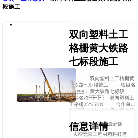
段施工
双向塑料土工
格栅黄大铁路
七标段施工
双向塑料土工格栅黄
大铁路七标段施工 项目名
称： 黄大铁路七标段
材料名称： 双向塑料土
工格栅25*25KN 合作单
位： 中铁十六局集团有限
公司、...
信息详情
山东色多多视频最新版
APP无限工程材料科技有